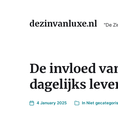
dezinvanluxe.nl
"De Zi
De invloed va
dagelijks leve
4 January 2025
In
Niet gecategori