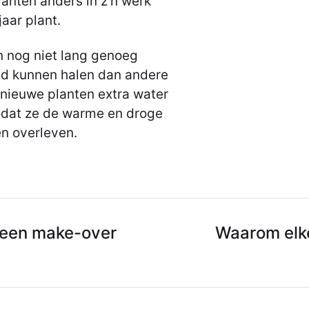
anten anders in z’n werk
jaar plant.
n nog niet lang genoeg
nd kunnen halen dan andere
 nieuwe planten extra water
odat ze de warme en droge
en overleven.
n een make-over
Waarom elke